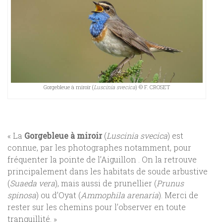
Gorgebleue à miroir (
Luscinia svecica
) © F. CROSET
« La
Gorgebleue à miroir
(
Luscinia svecica
)
est
connue, par les photographes notamment, pour
fréquenter la pointe de l’Aiguillon . On la retrouve
principalement dans les habitats de soude arbustive
(
Suaeda vera
), mais aussi de prunellier (
Prunus
spinosa
) ou d’Oyat (
Ammophila arenaria
). Merci de
rester sur les chemins pour l’observer en toute
tranquillité. »